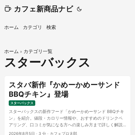
カフェ新商品ナビ
ホーム
カテゴリ
検索
ホーム
カテゴリ一覧
»
スターバックス
スタバ新作『かめーかめーサンド
BBQチキン』登場
スターバックス
スターバックスの新作フード「かめーかめーサンド BBQチキ
ン」を紹介。値段・カロリー情報や、おすすめのドリンクペ
アリング、口コミが気になる方への楽しみ方まで詳しく解説
します。
2026年8月5日
·
3 分
·
カフェブロ太郎